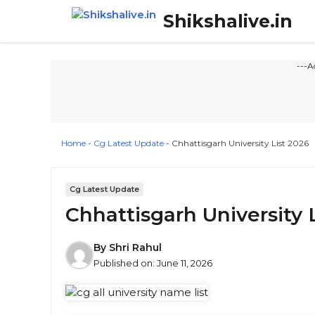
Skip
Shikshalive.in
to
content
---A
Home
-
Cg Latest Update
-
Chhattisgarh University List 2026
Cg Latest Update
Chhattisgarh University 
By
Shri Rahul
Published on:
June 11, 2026