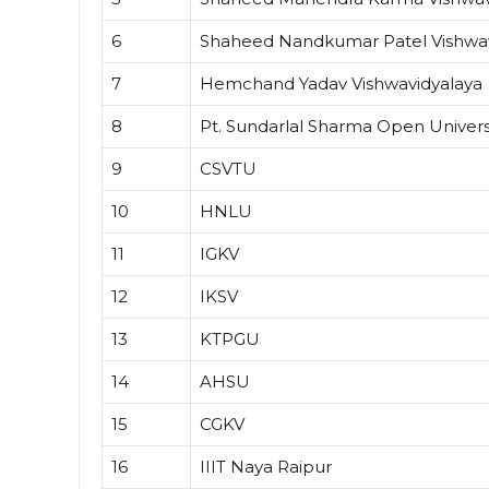
6
Shaheed Nandkumar Patel Vishwav
7
Hemchand Yadav Vishwavidyalaya
8
Pt. Sundarlal Sharma Open Univers
9
CSVTU
10
HNLU
11
IGKV
12
IKSV
13
KTPGU
14
AHSU
15
CGKV
16
IIIT Naya Raipur