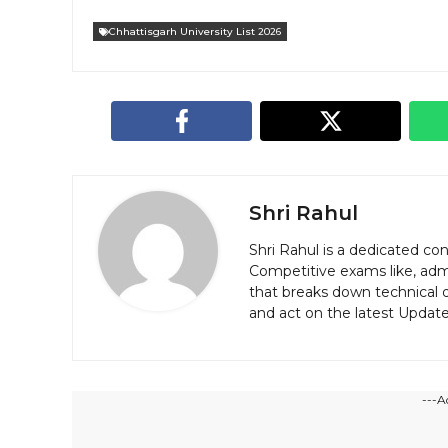
Chhattisgarh University List 2026
Shri Rahul
Shri Rahul is a dedicated c
Competitive exams like, admi
that breaks down technical d
and act on the latest Updat
---A