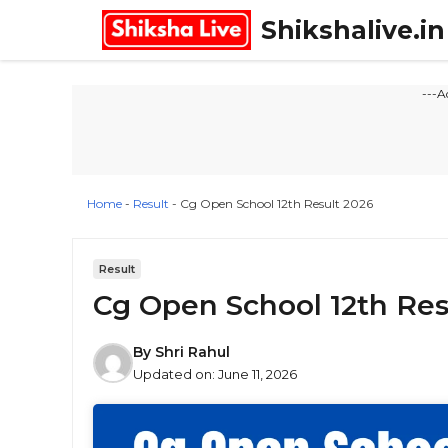
Skip
Shikshalive.in
to
content
---A
Home
-
Result
-
Cg Open School 12th Result 2026
Result
Cg Open School 12th Res
By
Shri Rahul
Updated on:
June 11, 2026