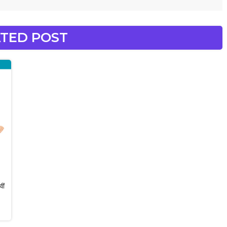
TED POST
ीं