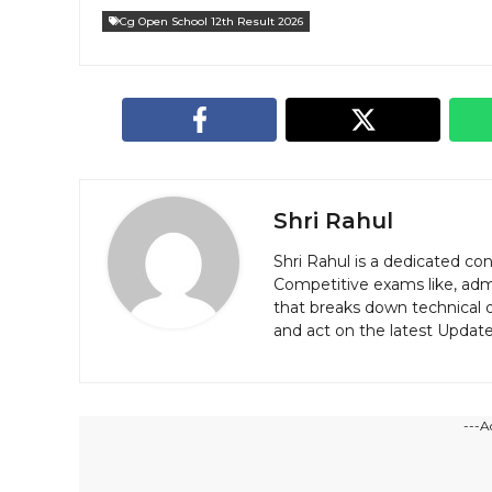
Cg Open School 12th Result 2026
Shri Rahul
Shri Rahul is a dedicated c
Competitive exams like, admi
that breaks down technical d
and act on the latest Updat
---A